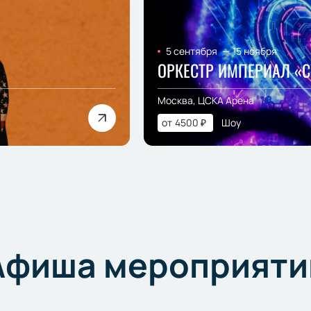
5 сентября
—
15 ноября
ОРКЕСТР ИМПЕРИАЛ «
Москва, ЦСКА Арена
от
4500
₽
Шоу
Афиша мероприяти