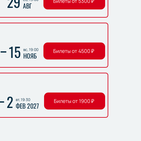
29
Билеты от
5300
₽
АВГ
15
вс, 19:00
Билеты от
4500
₽
НОЯБ
2
вт, 19:30
Билеты от
1900
₽
ФЕВ 2027