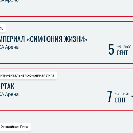
оу
ИМПЕРИАЛ «СИМФОНИЯ ЖИЗНИ»
5
А Арена
сб, 19:00
СЕНТ
нтинентальная Хоккейная Лига
АРТАК
7
А Арена
пн, 19:30
СЕНТ
 Хоккейная Лига