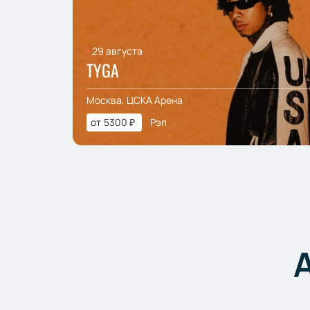
29 августа
TYGA
Москва, ЦСКА Арена
от
5300
₽
Рэп