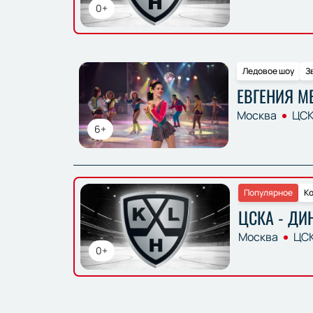
0+
Ледовое шоу
З
ЕВГЕНИЯ М
Москва
ЦСК
6+
Популярное
Ко
ЦСКА - ДИ
Москва
ЦСК
0+