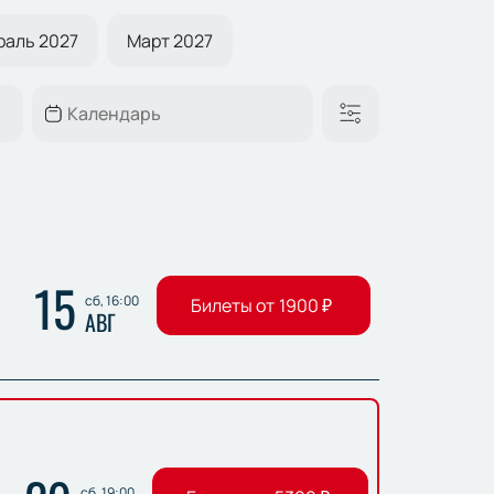
раль 2027
Март 2027
15
сб, 16:00
Билеты от
1900
₽
АВГ
сб, 19:00