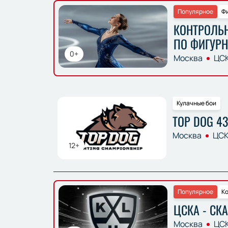
Популярное
Фи
КОНТРОЛЬ
ПО ФИГУР
0+
Москва
ЦСК
Кулачные бои
TOP DOG 43
Москва
ЦСК
12+
Популярное
Ко
ЦСКА - СКА
Москва
ЦСК