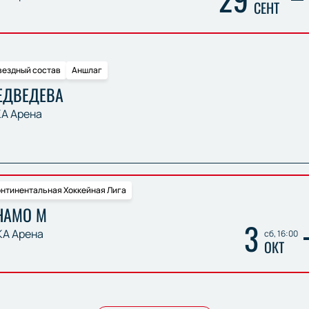
СЕНТ
вездный состав
Аншлаг
ЕДВЕДЕВА
А Арена
нтинентальная Хоккейная Лига
НАМО М
3
А Арена
сб, 16:00
ОКТ