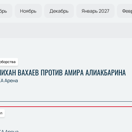
брь
Ноябрь
Декабрь
Январь 2027
Фев
оборства
АЛИХАН ВАХАЕВ ПРОТИВ АМИРА АЛИАКБАРИНА
А Арена
эп
А Арена