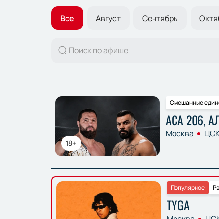
Все
Август
Сентябрь
Октя
Смешанные един
АСА 206, 
Москва
ЦСК
18+
Популярное
Р
TYGA
Москва
ЦСК