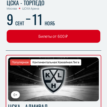
ЦСКА - ТОРПЕДО
Москва
ЦСКА Арена
9
11
СЕНТ
НОЯБ
Билеты от
600
₽
Популярное
Континентальная Хоккейная Лига
0+
ЦСКА - АДМИРАЛ