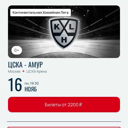
Континентальная Хоккейная Лига
0+
ЦСКА - АМУР
Москва
ЦСКА Арена
16
пн, 19:30
НОЯБ
Билеты от
2200
₽