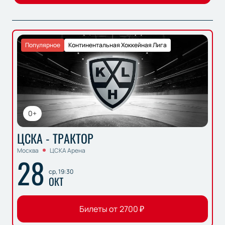
Популярное
Континентальная Хоккейная Лига
0+
ЦСКА - ТРАКТОР
Москва
ЦСКА Арена
28
ср, 19:30
ОКТ
Билеты от
2700
₽