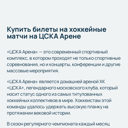
корзину, оформите заказ, получите билеты.
Узнать расписание хоккейных матчей на Арене ЦСКА
просто - вся информация на этой странице Вы найдете
полный и актуальный календарь матчей ХК ЦСКА, также
Купить билеты на хоккейные
можете найти информацию о предстоящих матчах.
матчи на ЦСКА Арене
Следите за расписанием матчей и приходите болеть за
ЦСКА!
«ЦСКА Арена» — это современный спортивный
комплекс, в котором проходят не только спортивные
соревнования, но и концерты, конференции и другие
массовые мероприятия.
«ЦСКА Арена» является домашней ареной ХК
«ЦСКА», легендарного московского клуба, который
носит статус одного из самых титулованных
хоккейных коллективов в мире. Хоккеистам этой
команды удалось удержать высокую планку на
протяжении вековой истории.
В сезон регулярного чемпионата каждый месяц