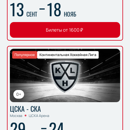
13
18
СЕНТ
НОЯБ
Билеты от
1600
₽
Популярное
Континентальная Хоккейная Лига
0+
ЦСКА - СКА
Москва
ЦСКА Арена
29
24