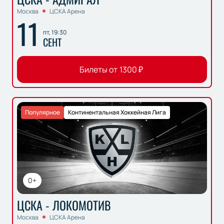
Москва
ЦСКА Арена
11
пт, 19:30
СЕНТ
Билеты от
1300
₽
Популярное
Континентальная Хоккейная Лига
0+
ЦСКА - ЛОКОМОТИВ
Москва
ЦСКА Арена