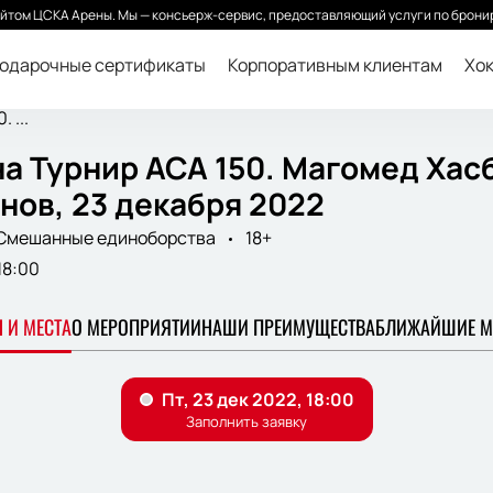
йтом ЦСКА Арены. Мы — консьерж-сервис, предоставляющий услуги по бронир
одарочные сертификаты
Корпоративным клиентам
Хок
 ...
а Турнир АСА 150. Магомед Хас
нов, 23 декабря 2022
Смешанные единоборства
18+
18:00
 И МЕСТА
О МЕРОПРИЯТИИ
НАШИ ПРЕИМУЩЕСТВА
БЛИЖАЙШИЕ М