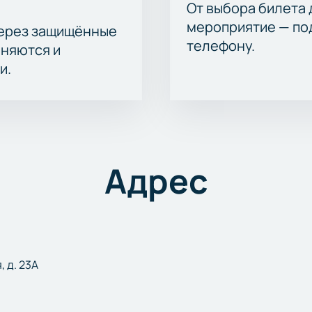
От выбора билета 
мероприятие — под
через защищённые
телефону.
аняются и
и.
Адрес
, д. 23А