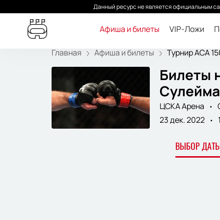
Данный ресурс не является официальным са
Афиша и билеты
VIP-Ложи
П
Главная
Афиша и билеты
Турнир АСА 150.
Билеты н
Сулейма
ЦСКА Арена
23 дек. 2022
ВЫБОР ДАТЫ