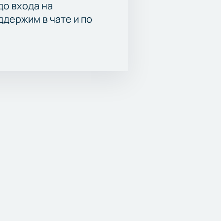
до входа на
держим в чате и по