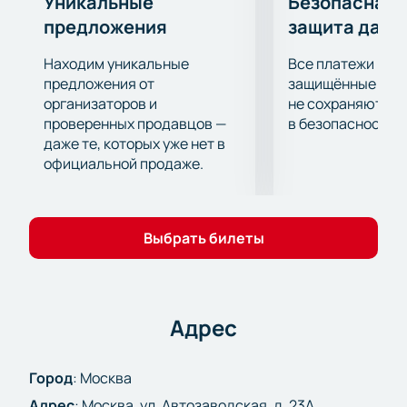
Уникальные
Безопасная 
предложения
защита данн
Находим уникальные
Все платежи про
предложения от
защищённые шлю
организаторов и
не сохраняются 
проверенных продавцов —
в безопасности.
даже те, которых уже нет в
официальной продаже.
Выбрать билеты
Адрес
Город
:
Москва
Адрес
:
Москва, ул. Автозаводская, д. 23А