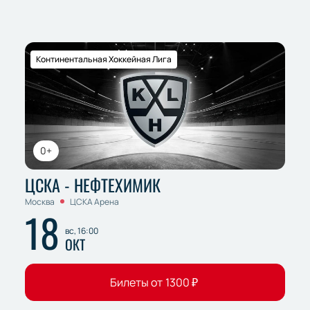
Континентальная Хоккейная Лига
0+
ЦСКА - НЕФТЕХИМИК
Москва
ЦСКА Арена
18
вс, 16:00
ОКТ
Билеты от
1300
₽