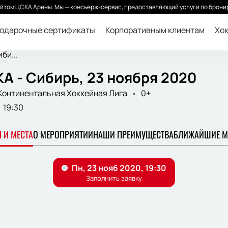
йтом ЦСКА Арены. Мы — консьерж-сервис, предоставляющий услуги по бронир
одарочные сертификаты
Корпоративным клиентам
Хок
би...
А - Сибирь, 23 ноября 2020
Континентальная Хоккейная Лига
0+
19:30
 И МЕСТА
О МЕРОПРИЯТИИ
НАШИ ПРЕИМУЩЕСТВА
БЛИЖАЙШИЕ М