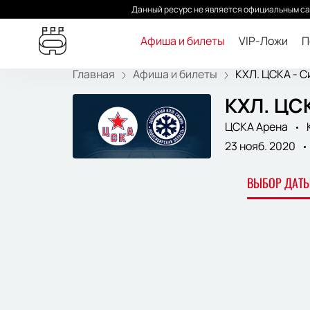
Данный ресурс не является официальным са
Афиша и билеты
VIP-Ложи
П
Главная
Афиша и билеты
КХЛ. ЦСКА - Си
КХЛ. ЦСК
ЦСКА Арена
23 нояб. 2020
ВЫБОР ДАТЫ