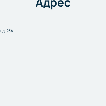
Адрес
, д. 23А