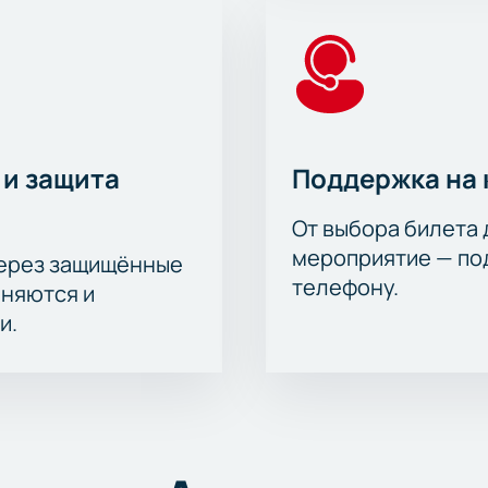
 и защита
Поддержка на 
От выбора билета 
мероприятие — под
через защищённые
телефону.
аняются и
и.