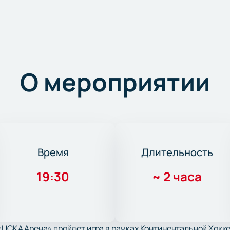
О мероприятии
Время
Длительность
19:30
~
2 часа
 «ЦСКА Арена» пройдет игра в рамках Континентальной Хок