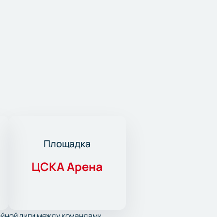
Площадка
ЦСКА Арена
кейной лиги между командами