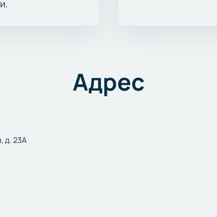
и.
Адрес
, д. 23А