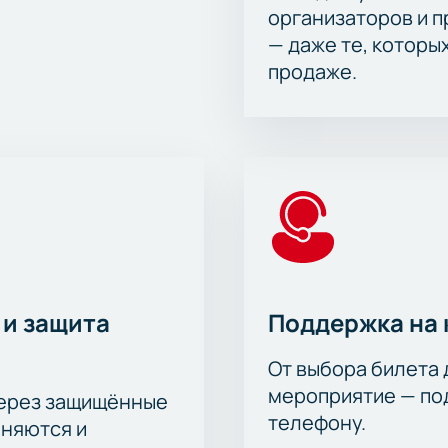
организаторов и 
— даже те, которы
продаже.
 и защита
Поддержка на 
От выбора билета 
мероприятие — под
через защищённые
телефону.
аняются и