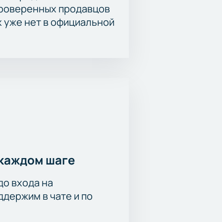
проверенных продавцов
х уже нет в официальной
каждом шаге
до входа на
держим в чате и по