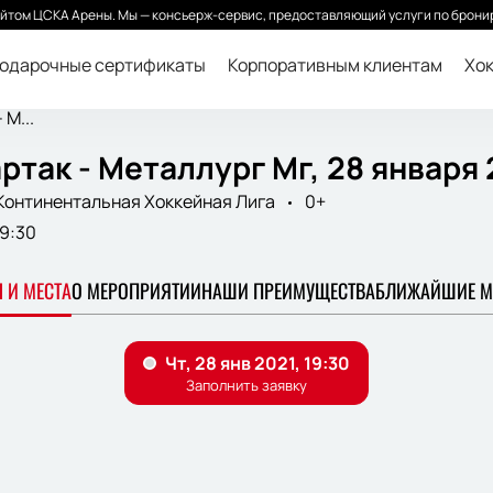
йтом ЦСКА Арены. Мы — консьерж-сервис, предоставляющий услуги по бронир
одарочные сертификаты
Корпоративным клиентам
Хок
 М...
ртак - Металлург Мг, 28 января 
Континентальная Хоккейная Лига
0+
19:30
 И МЕСТА
О МЕРОПРИЯТИИ
НАШИ ПРЕИМУЩЕСТВА
БЛИЖАЙШИЕ М