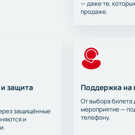
— даже те, которы
продаже.
 и защита
Поддержка на 
От выбора билета 
мероприятие — под
через защищённые
телефону.
аняются и
и.