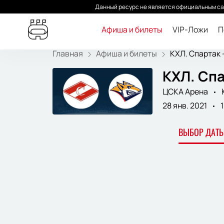
Данный ресурс не является официальным са
Афиша и билеты
VIP-Ложи
П
Главная
Афиша и билеты
КХЛ. Спартак -
КХЛ. Спа
ЦСКА Арена
28 янв. 2021
ВЫБОР ДАТЫ