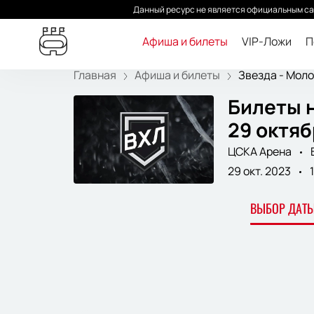
Данный ресурс не является официальным са
Афиша и билеты
VIP-Ложи
П
Главная
Афиша и билеты
Звезда - Моло
Билеты н
29 октяб
ЦСКА Арена
29 окт. 2023
ВЫБОР ДАТЫ