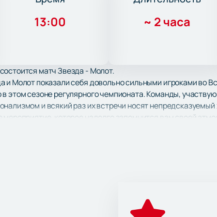
13:00
~
2 часа
состоится матч Звезда - Молот.
 и Молот показали себя довольно сильными игроками во Вс
 в этом сезоне регулярного чемпионата. Команды, участву
нализмом и всякий раз их встречи носят непредсказуемый ха
е мероприятие, которое надолго запомнится вам своей атм
ое динамичное противостояние двух соперников. Звезда и Мо
 друг против друга. В ходе соперничества их болельщики ви
аете, купив билеты на матч Звезда - Молот на нашем сайте.