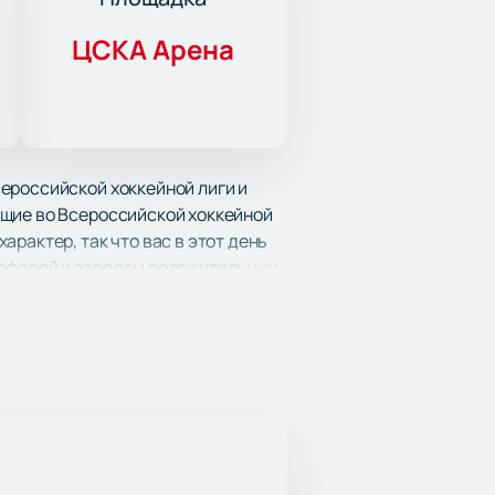
ЦСКА Арена
ероссийской хоккейной лиги и
ющие во Всероссийской хоккейной
рактер, так что вас в этот день
осферой и зарядом положительных
лот - давние участники турнира и
дели и ошеломительные победы, и
 Поддержите любимую команду своим