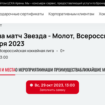
йтом ЦСКА Арены. Мы — консьерж-сервис, предоставляющий услуги по бронир
одарочные сертификаты
Корпоративным клиентам
Хок
т
а матч Звезда - Молот, Всеросс
ря 2023
Всероссийская хоккейная лига
0+
13:00
 И МЕСТА
О МЕРОПРИЯТИИ
НАШИ ПРЕИМУЩЕСТВА
БЛИЖАЙШИЕ М