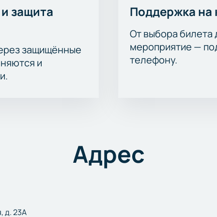
 и защита
Поддержка на 
От выбора билета 
мероприятие — под
через защищённые
телефону.
аняются и
и.
Адрес
, д. 23А