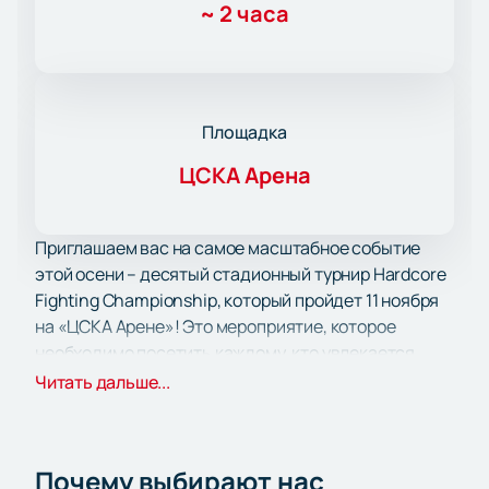
~
2 часа
Площадка
ЦСКА Арена
Приглашаем вас на самое масштабное событие
этой осени – десятый стадионный турнир Hardcore
Fighting Championship, который пройдет 11 ноября
на «ЦСКА Арене»! Это мероприятие, которое
необходимо посетить каждому, кто увлекается
спортом и хочет окунуться в атмосферу настоящей
Читать дальше...
борьбы.
Главное событие вечера – поединок за вакантный
титул в легком весе. В ринге встретятся Самат
Почему выбирают нас
«Кыргыз» Абдырахманов, один из лучших кулачных