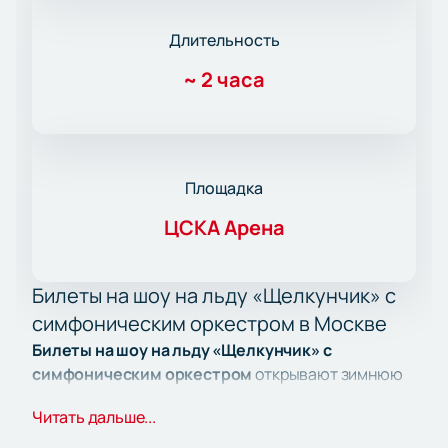
Длительность
~
2 часа
Площадка
ЦСКА Арена
Билеты на шоу на льду «Щелкунчик» с
симфоническим оркестром в Москве
Билеты на шоу на льду «Щелкунчик» с
симфоническим оркестром
открывают зимнюю
сказку для всей семьи. Ледовое представление
Читать дальше...
сочетает классику фигурного катания и живую
музыку. На арене развернётся история, которая