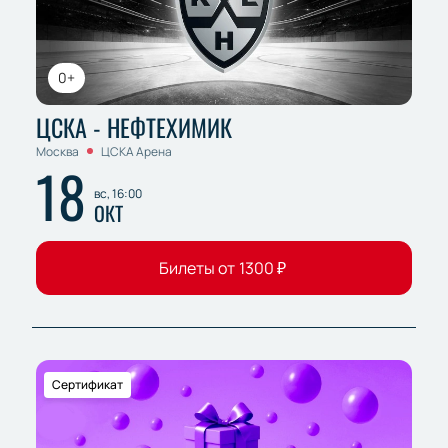
стоимость билетов, схема зала и лучшие места для
себя и близких.
0+
ЦСКА - НЕФТЕХИМИК
Москва
ЦСКА Арена
18
вс, 16:00
ОКТ
Билеты от
1300
₽
Сертификат