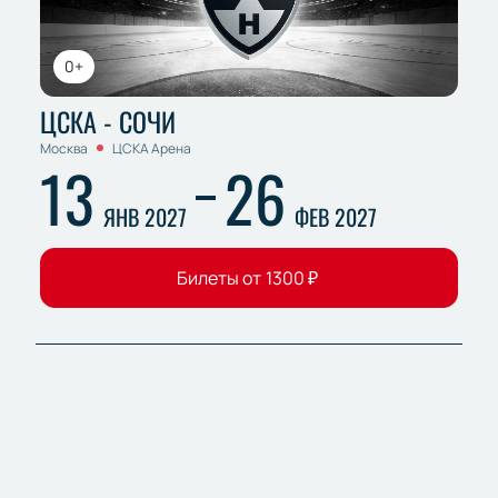
0+
ЦСКА - СОЧИ
Москва
ЦСКА Арена
13
26
ЯНВ 2027
ФЕВ 2027
Билеты от
1300
₽