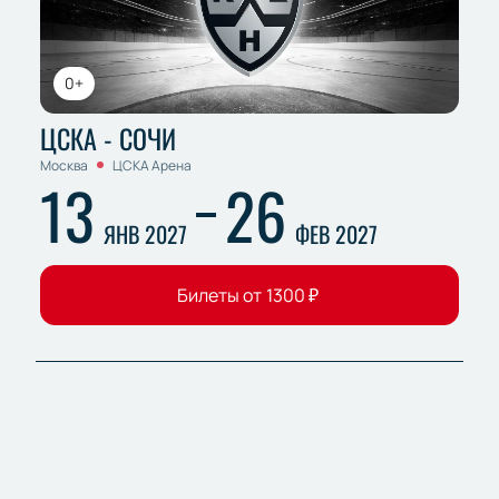
0+
ЦСКА - СОЧИ
Москва
ЦСКА Арена
13
26
ЯНВ 2027
ФЕВ 2027
Билеты от
1300
₽