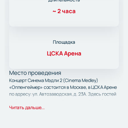
~
2 часа
Площадка
ЦСКА Арена
Место проведения
Концерт Синема Мэдли 2 (Cinema Medley)
«Оппенгеймер» состоится в Москве, в ЦСКА Арене
по адресу: ул. Автозаводская, д. 23А. Здесь гостей
ждёт современное пространство с отличной
Читать дальше...
акустикой — каждый услышит даже самые тонкие
музыкальные детали.