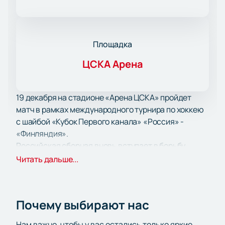
Площадка
ЦСКА Арена
19 декабря на стадионе «Арена ЦСКА» пройдет
матч в рамках международного турнира по хоккею
с шайбой «Кубок Первого канала» «Россия» -
«Финляндия».
Российская сборная вновь вступает в борьбу,
чтобы поднять над головой заветный Кубок.
Читать дальше...
Знаменитая «Красная Машина», легенда мирового
хоккея, девятикратная победительница
Олимпийских игр и обладательница 27-ми золотых
Почему выбирают нас
медалей чемпионата мира входит в топ-3
сильнейших сборных на всех континентах.
Нам важно, чтобы у вас остались только яркие