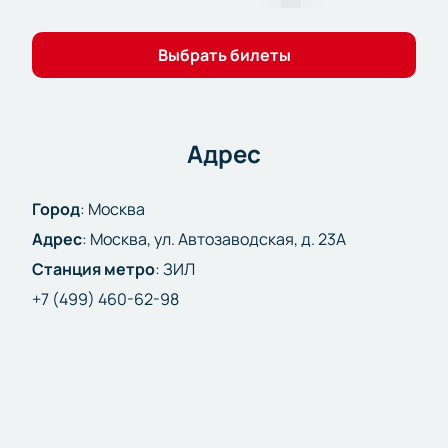
быстро.
VIP-ложи: Получите отдельную зону для
Выбрать билеты
просмотра.
Корпоративным клиентам: Доступны
специальные условия компаниям.
Заказ по телефону: Оформите заявку через
Адрес
операторов.
Стоимость билетов: Узнайте цену и выберите
Город
:
Москва
вариант.
Купите билет на хоккей
Адрес
:
Москва, ул. Автозаводская, д. 23А
, воспользуйтесь простым
онлайн-сервисом. Количество мест ограничено —
Станция метро
:
ЗИЛ
действуйте быстро!
+7 (499) 460-62-98