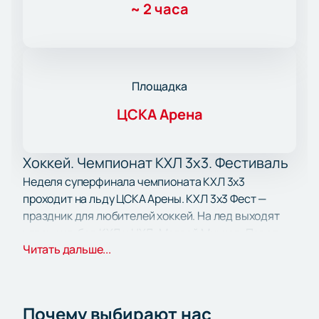
~
2 часа
Площадка
ЦСКА Арена
Хоккей. Чемпионат КХЛ 3х3. Фестиваль
Неделя суперфинала чемпионата КХЛ 3х3
проходит на льду ЦСКА Арены. КХЛ 3х3 Фест —
праздник для любителей хоккей. На лед выходят
игроки клубов КХЛ и НХЛ: Матвей Мичков, Павел
Читать дальше...
Порядин, Николай Голдобин, Егор Яковлев, Сергей
Толчинский. Формат три на три создает
динамичный мини-турнир среди команд.
Дата и место в Москве
Почему выбирают нас