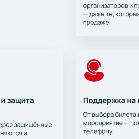
организаторов и 
— даже те, которы
продаже.
 и защита
Поддержка на 
От выбора билета 
мероприятие — под
через защищённые
телефону.
аняются и