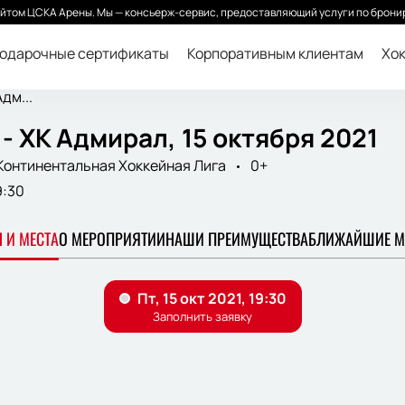
йтом ЦСКА Арены. Мы — консьерж-сервис, предоставляющий услуги по бронир
одарочные сертификаты
Корпоративным клиентам
Хок
дм...
- ХК Адмирал, 15 октября 2021
Континентальная Хоккейная Лига
0+
9:30
 И МЕСТА
О МЕРОПРИЯТИИ
НАШИ ПРЕИМУЩЕСТВА
БЛИЖАЙШИЕ М