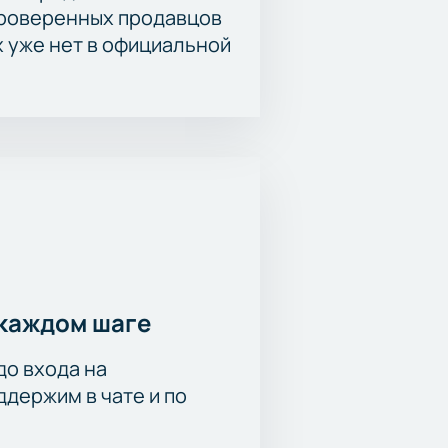
проверенных продавцов
х уже нет в официальной
каждом шаге
до входа на
держим в чате и по