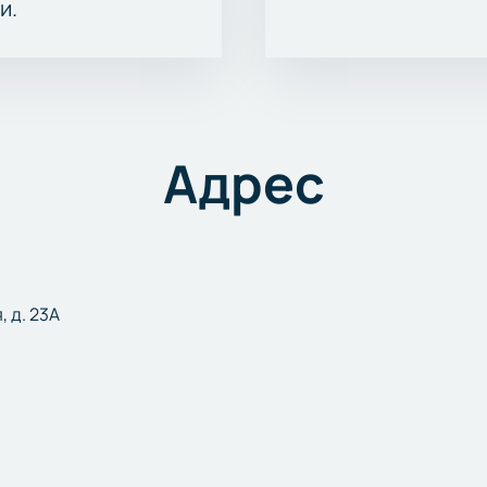
и.
Адрес
, д. 23А