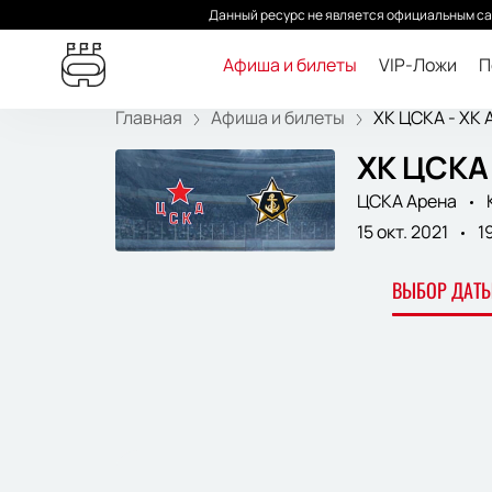
Данный ресурс не является официальным са
Афиша и билеты
VIP-Ложи
П
Главная
Афиша и билеты
ХК ЦСКА - ХК А
ХК ЦСКА 
ЦСКА Арена
15 окт. 2021
1
ВЫБОР ДАТЫ