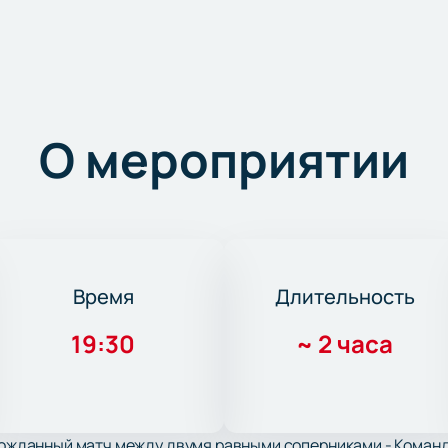
О мероприятии
Время
Длительность
19:30
~
2 часа
лгожданный матч между двумя равными соперниками - Коман