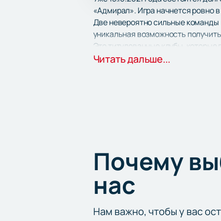
«Адмирал». Игра начнется ровно в
Две невероятно сильные команды р
уникальная возможность получить 
Это титулованные клубы, которые 
минут и не отпустит болельщиков 
Читать дальше...
Поддержите любимых игроков с три
гарантируются только подлинные б
и без проблем обменять или же со
Почему в
нас
Нам важно, чтобы у вас ос