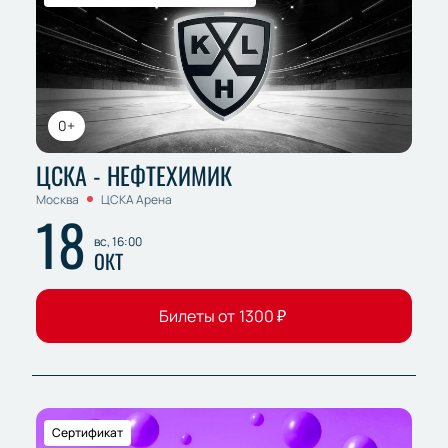
0+
ЦСКА - НЕФТЕХИМИК
Москва
ЦСКА Арена
18
вс, 16:00
ОКТ
Билеты от
1300
₽
Сертификат