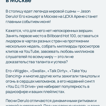
В столицу едет легенда мировой сцены — Jason
Derulo! Его концерт в Москве на ЦСКА Арене станет
главным событием июня!
Кажется, что для него нет непокоренных вершин.
Занять первое место в Billboard Hot 100, оставаться
лидером в чартах разных стран на протяжении
нескольких недель, собрать миллиарды просмотров
клипов на YouTube, завоевать любовь миллионов
слушателей по всему миру — это ли не
доказательства таланта и успеха?
Его «Wiggle», «Swalla», «Talk Dirty», «Take You
Dancing» и многие другие хиты зажигали танцполы и
огонь в сердцах меломанов, а его недавний сингл
«You DJ, I'll Drive» уже набирает популярность в
радиоэфире и ваших плейлистах.
Песни Derulo отличаются динамичными ритмами и
жаркой энергетикой. Под них сложно усидеть и даже