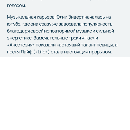
голосом.
Музыкальная карьера Юлии Зиверт началась на
ютубе, где она сразу же завоевала популярность
благодаря своей неповторимой музыке и сильной
энергетике. Замечательные треки «Чак» и
«Анестезия» показали настоящий талант певицы, а
песня Лайф («Life») стала настоящим прорывом.
Зиверт подписала контракт с известным лейблом
«Первое музыкальное», который стал поддерживать
ее в творческом пути. В 2019 году артистка выпустила
полноценный альбом, который сразу же стал
популярным. Особенно выделялась композиция
Лайф («Life»), взлетевшая в топ стриминг-сервисов и
закрепившая успех Зиверт на прочных основаниях.
Уникальность и разнообразие творчества Zivert еще
больше проявляются в ее сотрудничестве со
знаменитыми артистами. Дуэты с Филиппом