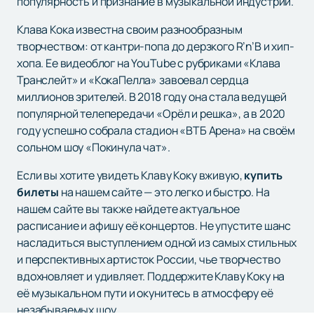
популярность и признание в музыкальной индустрии.
Клава Кока известна своим разнообразным
творчеством: от кантри-попа до дерзкого R’n’B и хип-
хопа. Ее видеоблог на YouTube с рубриками «Клава
Транслейт» и «КокаПелла» завоевал сердца
миллионов зрителей. В 2018 году она стала ведущей
популярной телепередачи «Орёл и решка», а в 2020
году успешно собрала стадион «ВТБ Арена» на своём
сольном шоу «Покинула чат».
Если вы хотите увидеть Клаву Коку вживую,
купить
билеты
на нашем сайте — это легко и быстро. На
нашем сайте вы также найдете актуальное
расписание и афишу её концертов. Не упустите шанс
насладиться выступлением одной из самых стильных
и перспективных артисток России, чье творчество
вдохновляет и удивляет. Поддержите Клаву Коку на
её музыкальном пути и окунитесь в атмосферу её
незабываемых шоу.