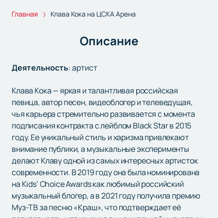
Главная
Клава Кока на ЦСКА Арена
Описание
Деятельность
:
артист
Клава Кока — яркая и талантливая российская
певица, автор песен, видеоблогер и телеведущая,
чья карьера стремительно развивается с момента
подписания контракта с лейблом Black Star в 2015
году. Ее уникальный стиль и харизма привлекают
внимание публики, а музыкальные эксперименты
делают Клаву одной из самых интересных артисток
современности. В 2019 году она была номинирована
на Kids’ Choice Awards как любимый российский
музыкальный блогер, а в 2021 году получила премию
Муз-ТВ за песню «Краш», что подтверждает её