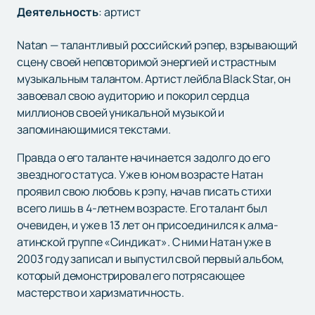
Деятельность
:
артист
Natan — талантливый российский рэпер, взрывающий
сцену своей неповторимой энергией и страстным
музыкальным талантом. Артист лейбла Black Star, он
завоевал свою аудиторию и покорил сердца
миллионов своей уникальной музыкой и
запоминающимися текстами.
Правда о его таланте начинается задолго до его
звездного статуса. Уже в юном возрасте Натан
проявил свою любовь к рэпу, начав писать стихи
всего лишь в 4-летнем возрасте. Его талант был
очевиден, и уже в 13 лет он присоединился к алма-
атинской группе «Синдикат». С ними Натан уже в
2003 году записал и выпустил свой первый альбом,
который демонстрировал его потрясающее
мастерство и харизматичность.