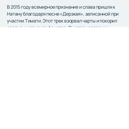
В 2015 году всемирное признание и слава пришли к
Натану благодаря песне «Дерзкая», записанной при
участии Тимати. Этот трек взорвал чарты и покорил
сердца миллионов фанатов. Он стал настоящим
гимном молодежи и воплощением новой волны
российской музыки.
Если вы хотите испытать невероятные эмоции и
окунуться в мир неповторимого звука, то билеты на
мероприятия, где выступает Натан, — то, что вам
нужно. На нашем сайте вы можете найти и
приобрести
билеты
на самые горячие концерты,
где Натан дарит свои лучшие выступления.
Не упустите возможность стать свидетелем живого
выступления этого талантливого рэпера. Натан ждет
вас на своих концертах, чтобы подарить яркие
эмоции и незабываемый музыкальный опыт.