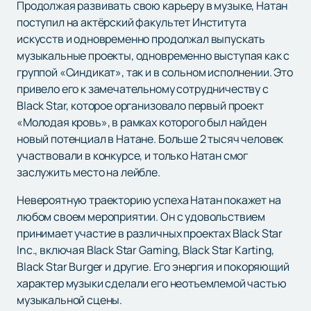
Продолжая развивать свою карьеру в музыке, Натан
поступил на актёрский факультет Института
искусств и одновременно продолжал выпускать
музыкальные проекты, одновременно выступая как с
группой «Синдикат», так и в сольном исполнении. Это
привело его к замечательному сотрудничеству с
Black Star, которое организовало первый проект
«Молодая кровь», в рамках которого был найден
новый потенциал в Натане. Больше 2 тысяч человек
участвовали в конкурсе, и только Натан смог
заслужить место на лейбле.
Невероятную траекторию успеха Натан покажет на
любом своем мероприятии. Он с удовольствием
принимает участие в различных проектах Black Star
Inc., включая Black Star Gaming, Black Star Karting,
Black Star Burger и другие. Его энергия и покоряющий
характер музыки сделали его неотъемлемой частью
музыкальной сцены.