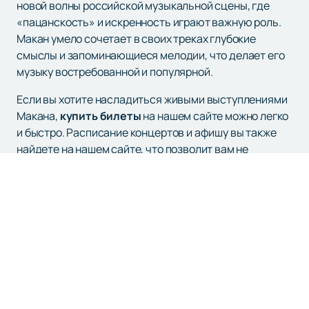
новой волны российской музыкальной сцены, где
«пацанскость» и искренность играют важную роль.
Макан умело сочетает в своих треках глубокие
смыслы и запоминающиеся мелодии, что делает его
музыку востребованной и популярной.
Если вы хотите насладиться живыми выступлениями
Макана,
купить билеты
на нашем сайте можно легко
и быстро. Расписание концертов и афишу вы также
найдете на нашем сайте, что позволит вам не
пропустить ни одного значимого события в мире
музыки.
Не упустите возможность увидеть его выступления
вживую и ощутить всю энергию и харизму, которые он
привносит в свои концерты.