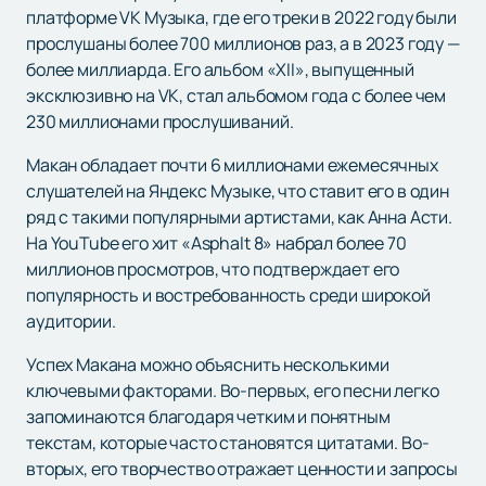
платформе VK Музыка, где его треки в 2022 году были
прослушаны более 700 миллионов раз, а в 2023 году —
более миллиарда. Его альбом «XII», выпущенный
эксклюзивно на VK, стал альбомом года с более чем
230 миллионами прослушиваний.
Макан обладает почти 6 миллионами ежемесячных
слушателей на Яндекс Музыке, что ставит его в один
ряд с такими популярными артистами, как Анна Асти.
На YouTube его хит «Asphalt 8» набрал более 70
миллионов просмотров, что подтверждает его
популярность и востребованность среди широкой
аудитории.
Успех Макана можно объяснить несколькими
ключевыми факторами. Во-первых, его песни легко
запоминаются благодаря четким и понятным
текстам, которые часто становятся цитатами. Во-
вторых, его творчество отражает ценности и запросы