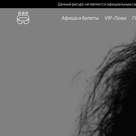
Данный ресурс не является официальным са
Афиша и билеты
VIP-Ложи
П