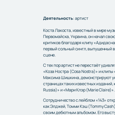
Деятельность
:
артист
Коста Лакоста, известный в мире му
Первомайска, Украина, он начал сво
критиков благодаря клипу «Адидаснай
первый сольный сингл, выпущенный в
сцене.
С тех пор артист не перестаёт удивл
«Коза Ностра (Cosa Nostra)» и клип
Максима Шишкина, демонстрируют уни
страницах таких известных изданий, 
Russia)» и «Мари Клэр (Marie Claire)».
Сотрудничество с лейблом «143» откр
как Элджей, Томми Кэш (Tommy Cash) 
своим дебютным альбомом. Его высту