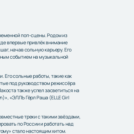
временной поп-сцены. Родом из
 где впервые привлёк внимание
шаг, начав сольную карьеру. Его
тным событием на музыкальной
. Его сольные работы, такие как
нятые под руководством режиссёра
акоста также успел засветиться на
)», «ЭЛЛЬ Гёрл Раша (ELLE Girl
овместные треки с такими звёздами,
ировать по России и работать над
гому» стало настоящим хитом.