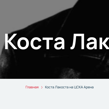
Коста Ла
Главная
Коста Лакоста на ЦСКА Арена