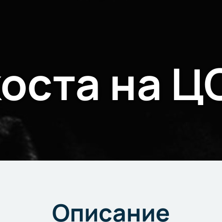
коста на Ц
Описание