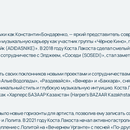
зыки как Константин Бондаренко, — яркий представитель со
ю музыкальную карьеру как участник группы «Чёрное Кино»,
к (ADIDASNIKE)». В 2018 году Коста Лакоста сделал смелый 
 сотрудничестве с Элджеем, «Соседи (SOSEDI)», стал заме
ять своих поклонников новыми проектами и сотрудничествами
ы «Алые Водопады», «Раздевайся», «Венера» и «Баккара», с
кальный стиль и глубокую музыкальную интуицию. Коста Л
как «Харперс БАЗААР Казахстан (Harper's BAZAAR Kazakhstan
ыло новые горизонты для артиста, позволив ему записать с
и Лолита. В 2021 году Коста Лакоста начал активно гастрол
пление с Лолитой на «Вечернем Урганте» с песней «По-дру