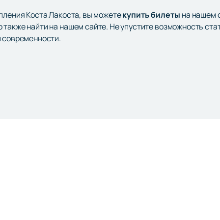
упления Коста Лакоста, вы можете
купить билеты
на нашем с
 также найти на нашем сайте. Не упустите возможность ст
й современности.