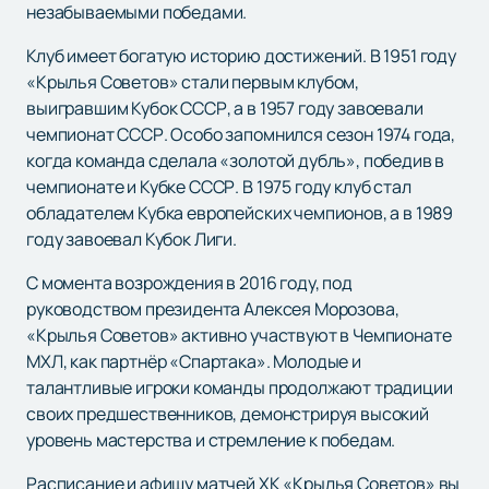
незабываемыми победами.
Клуб имеет богатую историю достижений. В 1951 году
«Крылья Советов» стали первым клубом,
выигравшим Кубок СССР, а в 1957 году завоевали
чемпионат СССР. Особо запомнился сезон 1974 года,
когда команда сделала «золотой дубль», победив в
чемпионате и Кубке СССР. В 1975 году клуб стал
обладателем Кубка европейских чемпионов, а в 1989
году завоевал Кубок Лиги.
С момента возрождения в 2016 году, под
руководством президента Алексея Морозова,
«Крылья Советов» активно участвуют в Чемпионате
МХЛ, как партнёр «Спартака». Молодые и
талантливые игроки команды продолжают традиции
своих предшественников, демонстрируя высокий
уровень мастерства и стремление к победам.
Расписание и афишу матчей ХК «Крылья Советов» вы