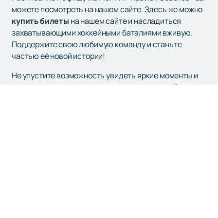
можете посмотреть на нашем сайте. Здесь же можно
купить билеты
на нашем сайте и насладиться
захватывающими хоккейными баталиями вживую.
Поддержите свою любимую команду и станьте
частью её новой истории!
Не упустите возможность увидеть яркие моменты и
захватывающие голы, которые делают хоккей с
«Крыльями Советов» по-настоящему незабываемым.
Присоединяйтесь к числу преданных болельщиков и
приходите на матчи, чтобы испытать настоящий
спортивный азарт и эмоции!