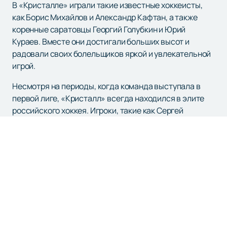
В «Кристалле» играли такие известные хоккеисты,
как Борис Михайлов и Александр Кафтан, а также
коренные саратовцы Георгий Голубкин и Юрий
Кураев. Вместе они достигали больших высот и
радовали своих болельщиков яркой и увлекательной
игрой.
Несмотря на периоды, когда команда выступала в
первой лиге, «Кристалл» всегда находился в элите
российского хоккея. Игроки, такие как Сергей
Агейкин, Сергей Жебровский, Сергей Фокин и Сергей
Баутин, прекрасно представляли команду на
чемпионатах мира и олимпийских играх.
Сегодня ХК «Кристалл» продолжает приковывать
внимание своих болельщиков и спортивных
экспертов. Команда по-прежнему демонстрирует
высокий уровень игры и амбиции на пути к новым
победам. Заинтригованные зрители и любители