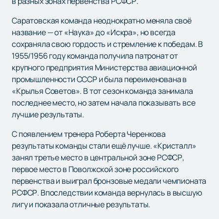
в разных зонах первенства РСФСР.
Саратовская команда неоднократно меняла своё
название — от «Наука» до «Искра», но всегда
сохраняла свою гордость и стремление к победам. В
1955/1956 году команда получила патронат от
крупного предприятия Министерства авиационной
промышленности СССР и была переименована в
«Крылья Советов». В тот сезон команда занимала
последнее место, но затем начала показывать все
лучшие результаты.
С появлением тренера Роберта Черенкова
результаты команды стали ещё лучше. «Кристалл»
занял третье место в центральной зоне РСФСР,
первое место в Поволжской зоне российского
первенства и выиграл бронзовые медали чемпионата
РСФСР. Впоследствии команда вернулась в высшую
лигу и показала отличные результаты.