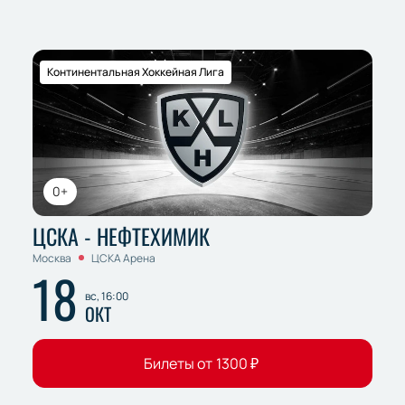
Континентальная Хоккейная Лига
0+
ЦСКА - НЕФТЕХИМИК
Москва
ЦСКА Арена
18
вс, 16:00
ОКТ
Билеты от
1300
₽