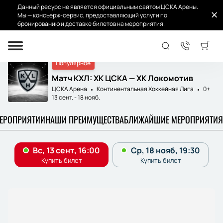
Данный ресурс не является официальным сайтом ЦСКА Арены.
Мы — консьерж-сервис, предоставляющий услуги по
бронированию и доставке билетов на мероприятия.
Главная
Афиша и билеты
ЦСКА - Локомотив
Популярное
Матч КХЛ: ХК ЦСКА — ХК Локомотив
ЦСКА Арена
Континентальная Хоккейная Лига
0+
13 сент.
-
18 нояб.
МЕРОПРИЯТИИ
НАШИ ПРЕИМУЩЕСТВА
БЛИЖАЙШИЕ МЕРОПРИЯТИЯ