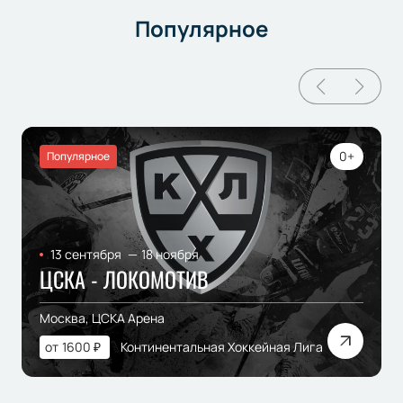
Популярное
0+
Популярное
13 сентября
—
18 ноября
ЦСКА - ЛОКОМОТИВ
Москва, ЦСКА Арена
от
1600
₽
Континентальная Хоккейная Лига