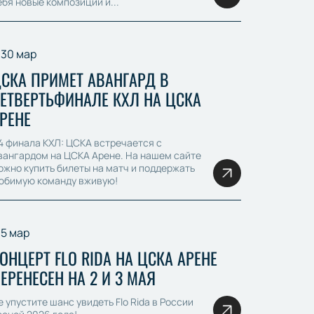
ебя новые композиции и...
30 мар
СКА ПРИМЕТ АВАНГАРД В
ЕТВЕРТЬФИНАЛЕ КХЛ НА ЦСКА
РЕНЕ
/4 финала КХЛ: ЦСКА встречается с
вангардом на ЦСКА Арене. На нашем сайте
ожно купить билеты на матч и поддержать
юбимую команду вживую!
5 мар
ОНЦЕРТ FLO RIDA НА ЦСКА АРЕНЕ
ЕРЕНЕСЕН НА 2 И 3 МАЯ
е упустите шанс увидеть Flo Rida в России