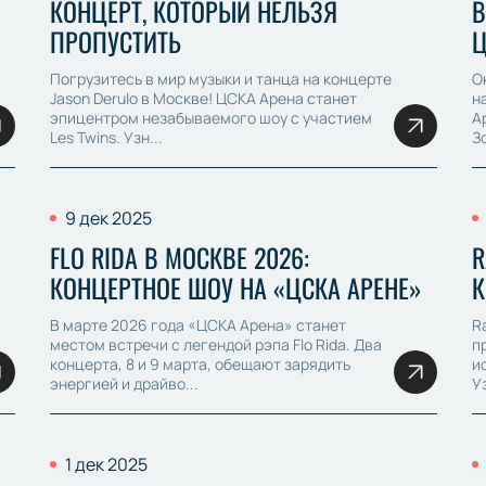
КОНЦЕРТ, КОТОРЫЙ НЕЛЬЗЯ
В
ПРОПУСТИТЬ
Ц
Погрузитесь в мир музыки и танца на концерте
О
Jason Derulo в Москве! ЦСКА Арена станет
н
эпицентром незабываемого шоу с участием
А
Les Twins. Узн...
З
9 дек 2025
FLO RIDA В МОСКВЕ 2026:
R
КОНЦЕРТНОЕ ШОУ НА «ЦСКА АРЕНЕ»
К
В марте 2026 года «ЦСКА Арена» станет
R
местом встречи с легендой рэпа Flo Rida. Два
п
концерта, 8 и 9 марта, обещают зарядить
и
энергией и драйво...
У
1 дек 2025