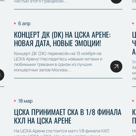
частью этого грандиозн...
с
6 апр
КОНЦЕРТ ДК (DK) НА ЦСКА АРЕНЕ:
Ц
НОВАЯ ДАТА, НОВЫЕ ЭМОЦИИ!
Ч
А
Концерт ДК (DK) перенесён на 13 ноября на
ЦСКА Арену! Насладитесь новыми хитами и
1
любимыми треками в одном из лучших
А
концертных залов Москвы...
м
л
18 мар
ЦСКА ПРИНИМАЕТ СКА В 1/8 ФИНАЛА
К
КХЛ НА ЦСКА АРЕНЕ
П
На ЦСКА Арене состоится матч 1/8 финала КХЛ
Н