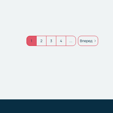
1
2
3
4
...
Вперед