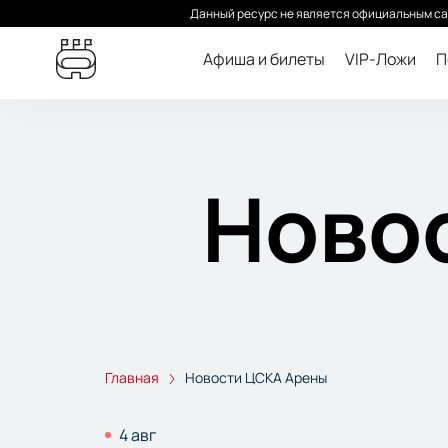
Данный ресурс не является официальным са
Афиша и билеты
VIP-Ложи
П
Ново
Главная
Новости ЦСКА Арены
4 авг