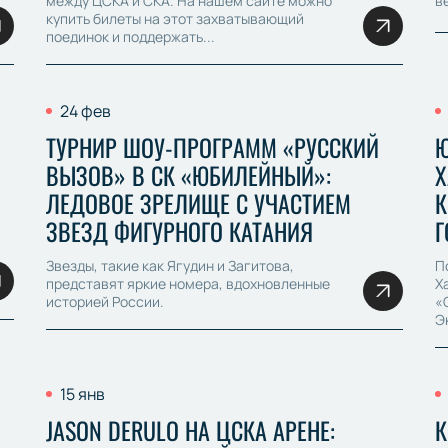
между ЦСКА и СКА. На нашем сайте можно
в
купить билеты на этот захватывающий
поединок и поддержать...
24 фев
ТУРНИР ШОУ-ПРОГРАММ «РУССКИЙ
Ю
ВЫЗОВ» В СК «ЮБИЛЕЙНЫЙ»:
Х
ЛЕДОВОЕ ЗРЕЛИЩЕ С УЧАСТИЕМ
К
ЗВЕЗД ФИГУРНОГО КАТАНИЯ
Г
Звезды, такие как Ягудин и Загитова,
П
представят яркие номера, вдохновленные
Х
историей России.
«
Э
15 янв
JASON DERULO НА ЦСКА АРЕНЕ:
К