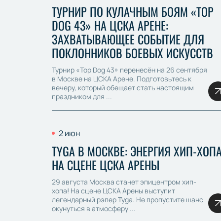
ТУРНИР ПО КУЛАЧНЫМ БОЯМ «TOP
DOG 43» НА ЦСКА АРЕНЕ:
ЗАХВАТЫВАЮЩЕЕ СОБЫТИЕ ДЛЯ
ПОКЛОННИКОВ БОЕВЫХ ИСКУССТВ
Турнир «Top Dog 43» перенесён на 26 сентября
в Москве на ЦСКА Арене. Подготовьтесь к
вечеру, который обещает стать настоящим
праздником для ...
2 июн
TYGA В МОСКВЕ: ЭНЕРГИЯ ХИП-ХОП
НА СЦЕНЕ ЦСКА АРЕНЫ
29 августа Москва станет эпицентром хип-
хопа! На сцене ЦСКА Арены выступит
легендарный рэпер Tyga. Не пропустите шанс
окунуться в атмосферу ...