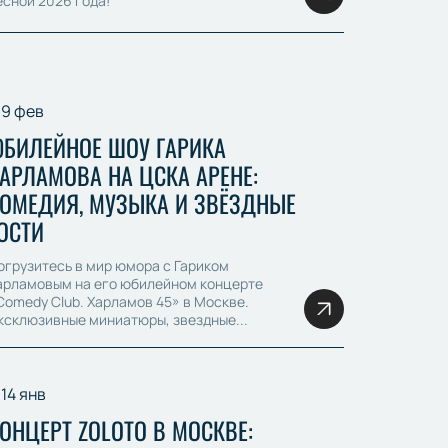
есной 2026 года!
9 фев
БИЛЕЙНОЕ ШОУ ГАРИКА
АРЛАМОВА НА ЦСКА АРЕНЕ:
ОМЕДИЯ, МУЗЫКА И ЗВЁЗДНЫЕ
ОСТИ
огрузитесь в мир юмора с Гариком
арламовым на его юбилейном концерте
Comedy Club. Харламов 45» в Москве.
ксклюзивные миниатюры, звездные...
14 янв
ОНЦЕРТ ZOLOTO В МОСКВЕ: