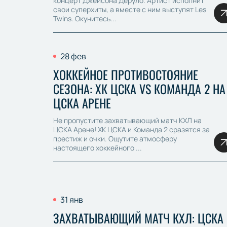
концерт Джейсона Деруло. Артист исполнит
свои суперхиты, а вместе с ним выступят Les
Twins. Окунитесь...
28 фев
ХОККЕЙНОЕ ПРОТИВОСТОЯНИЕ
СЕЗОНА: ХК ЦСКА VS КОМАНДА 2 НА
ЦСКА АРЕНЕ
Не пропустите захватывающий матч КХЛ на
ЦСКА Арене! ХК ЦСКА и Команда 2 сразятся за
престиж и очки. Ощутите атмосферу
настоящего хоккейного ...
31 янв
ЗАХВАТЫВАЮЩИЙ МАТЧ КХЛ: ЦСКА