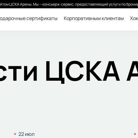
йтом ЦСКА Арены. Мы — консьерж-сервис, предоставляющий услуги по бронир
одарочные сертификаты
Корпоративным клиентам
Хок
сти ЦСКА 
22 июл