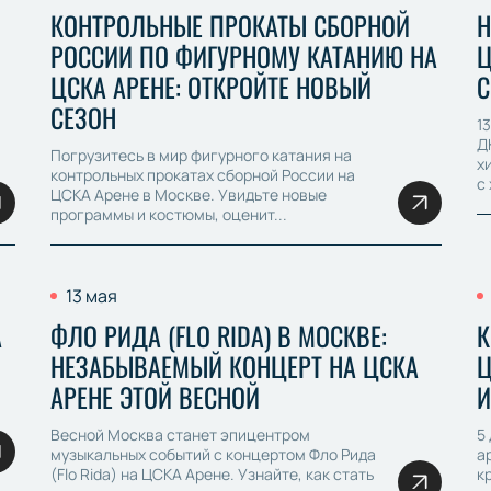
КОНТРОЛЬНЫЕ ПРОКАТЫ СБОРНОЙ
Н
РОССИИ ПО ФИГУРНОМУ КАТАНИЮ НА
Ц
ЦСКА АРЕНЕ: ОТКРОЙТЕ НОВЫЙ
С
СЕЗОН
1
Д
Погрузитесь в мир фигурного катания на
х
контрольных прокатах сборной России на
с 
ЦСКА Арене в Москве. Увидьте новые
программы и костюмы, оценит...
13 мая
А
ФЛО РИДА (FLO RIDA) В МОСКВЕ:
К
НЕЗАБЫВАЕМЫЙ КОНЦЕРТ НА ЦСКА
Ц
АРЕНЕ ЭТОЙ ВЕСНОЙ
И
Весной Москва станет эпицентром
5
музыкальных событий с концертом Фло Рида
а
(Flo Rida) на ЦСКА Арене. Узнайте, как стать
к