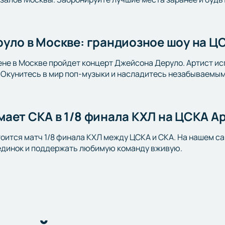
уло в Москве: грандиозное шоу на Ц
ене в Москве пройдет концерт Джейсона Деруло. Артист исп
. Окунитесь в мир поп-музыки и насладитесь незабываемым
ает СКА в 1/8 финала КХЛ на ЦСКА А
оится матч 1/8 финала КХЛ между ЦСКА и СКА. На нашем са
динок и поддержать любимую команду вживую.