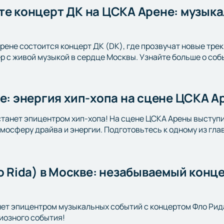
те концерт ДК на ЦСКА Арене: музыка
Арене состоится концерт ДК (DK), где прозвучат новые тре
 с живой музыкой в сердце Москвы. Узнайте больше о соб
ве: энергия хип-хопа на сцене ЦСКА 
станет эпицентром хип-хопа! На сцене ЦСКА Арены выступи
тмосферу драйва и энергии. Подготовьтесь к одному из гл
lo Rida) в Москве: незабываемый конц
ет эпицентром музыкальных событий с концертом Фло Рида (
иозного события!