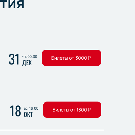
тия
31
чт, 00:00
Билеты от
3000
₽
ДЕК
18
вс, 16:00
Билеты от
1300
₽
ОКТ