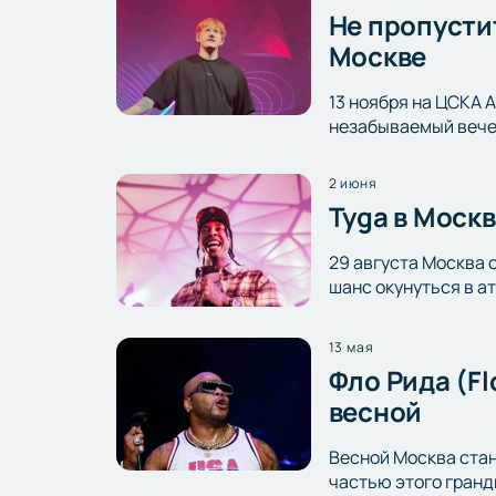
Не пропусти
Москве
13 ноября на ЦСКА 
незабываемый вечер
2 июня
Tyga в Моск
29 августа Москва 
шанс окунуться в а
13 мая
Фло Рида (F
весной
Весной Москва стан
частью этого гранд