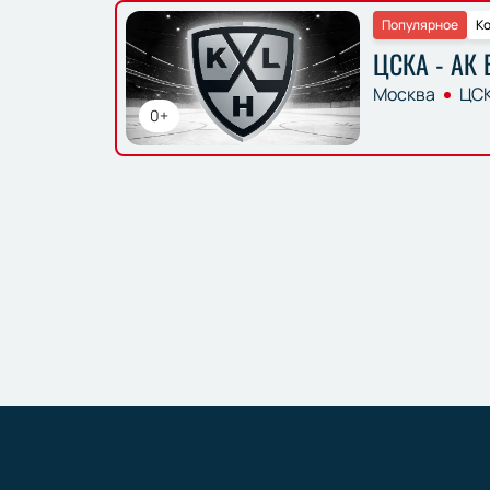
Популярное
Ко
ЦСКА - АК 
Москва
ЦСК
0+