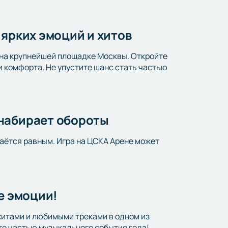
 ярких эмоций и хитов
 на крупнейшей площадке Москвы. Откройте
и комфорта. Не упустите шанс стать частью
 набирает обороты
таётся равным. Игра на ЦСКА Арене может
е эмоции!
хитами и любимыми треками в одном из
те частью музыкального события года!