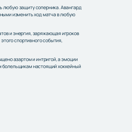
ь любую защиту соперника. Авангард
бными изменить ход матча в любую
тов и энергия, заряжающая игроков
 этого спортивного события,
ыщено азартом и интригой, а эмоции
им болельщикам настоящий хоккейный