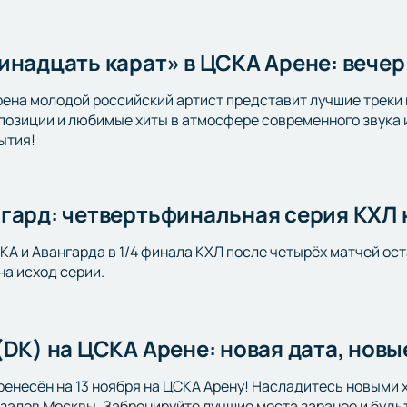
инадцать карат» в ЦСКА Арене: вечер
рена молодой российский артист представит лучшие треки
позиции и любимые хиты в атмосфере современного звука 
ытия!
гард: четвертьфинальная серия КХЛ
А и Авангарда в 1/4 финала КХЛ после четырёх матчей ос
на исход серии.
(DK) на ЦСКА Арене: новая дата, новы
ренесён на 13 ноября на ЦСКА Арену! Насладитесь новыми 
залов Москвы. Забронируйте лучшие места заранее и будь