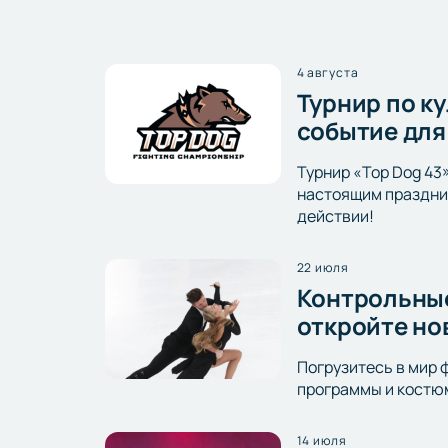
4 августа
Турнир по к
событие для
Турнир «Top Dog 43
настоящим праздник
действии!
22 июля
Контрольные
откройте но
Погрузитесь в мир 
программы и костюм
14 июля