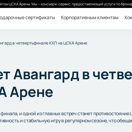
йтом ЦСКА Арены. Мы — консьерж-сервис, предоставляющий услуги по бронир
одарочные сертификаты
Корпоративным клиентам
Хок
нгард в четвертьфинале КХЛ на ЦСКА Арене
т Авангард в четв
А Арене
финала, и одной из главных встреч станет противостояние 
ивность и стабильную игру в регулярном сезоне, что обещ