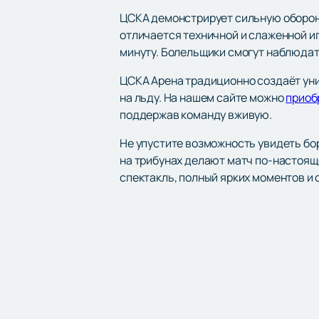
ЦСКА демонстрирует сильную оборону
отличается техничной и слаженной и
минуту. Болельщики смогут наблюдат
ЦСКА Арена традиционно создаёт ун
на льду. На нашем сайте можно
приоб
поддержав команду вживую.
Не упустите возможность увидеть бо
на трибунах делают матч по-настоя
спектакль, полный ярких моментов и 