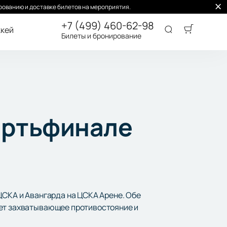
ованию и доставке билетов на мероприятия.
+7 (499) 460-62-98
кей
Билеты и бронирование
ертьфинале
ЦСКА и Авангарда на ЦСКА Арене. Обе
ает захватывающее противостояние и