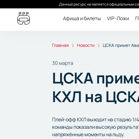
Данный ресурс не является официальным са
Афиша и билеты
VIP-Ложи
П
Главная
Новости
ЦСКА примет Ава
30 марта
ЦСКА приме
КХЛ на ЦСК
Плей-офф КХЛ выходит на стадию 1/4 
команды показали высокую результат
напряжённые моменты на льду.