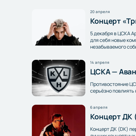
20 апреля
Концерт «Тр
5 декабря в ЦСКА А
для себя новые ком
незабываемого соб
14 апреля
ЦСКА — Аван
Противостояние ЦСК
серьёзно повлиять 
6 апреля
Концерт ДК 
Концерт ДК (DK) пе
лучших концертных 