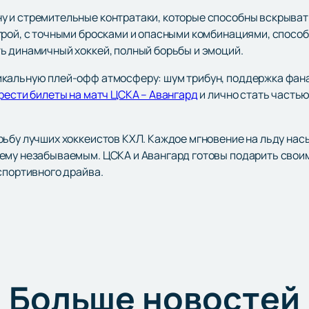
 и стремительные контратаки, которые способны вскрыват
грой, с точными бросками и опасными комбинациями, спосо
ь динамичный хоккей, полный борьбы и эмоций.
икальную плей-офф атмосферу: шум трибун, поддержка фана
рести билеты на матч ЦСКА – Авангард
и лично стать частью
рьбу лучших хоккеистов КХЛ. Каждое мгновение на льду нас
щему незабываемым. ЦСКА и Авангард готовы подарить сво
спортивного драйва.
Больше новостей