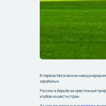
В первом Московском международном 
зарубежья.
Россию в борьбе за престижный троф
клубов из шести стран.
За четыре игровых дня
зрители
увидя