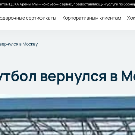
йтом ЦСКА Арены. Мы — консьерж-сервис, предоставляющий услуги по бронир
одарочные сертификаты
Корпоративным клиентам
Хок
вернулся в Москву
тбол вернулся в М