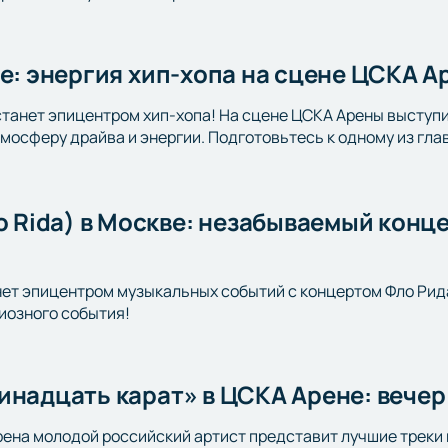
ве: энергия хип-хопа на сцене ЦСКА 
станет эпицентром хип-хопа! На сцене ЦСКА Арены выступи
тмосферу драйва и энергии. Подготовьтесь к одному из гл
lo Rida) в Москве: незабываемый конц
ет эпицентром музыкальных событий с концертом Фло Рида (
иозного события!
инадцать карат» в ЦСКА Арене: вечер
рена молодой российский артист представит лучшие треки