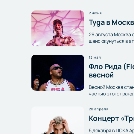
2 июня
Tyga в Моск
29 августа Москва 
шанс окунуться в а
13 мая
Фло Рида (F
весной
Весной Москва стан
частью этого гранд
20 апреля
Концерт «Тр
5 декабря в ЦСКА А