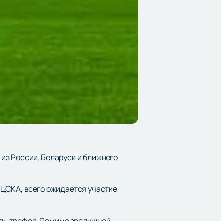
из России, Беларуси и ближнего
 ЦСКА, всего ожидается участие
ель трофея. Помимо зрелищной