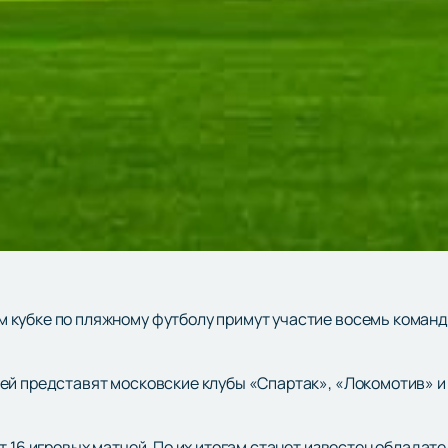
кубке по пляжному футболу примут участие восемь команд 
ей представят московские клубы «Спартак», «Локомотив» и
т 16 игровых матчей. По их итогам станет известен обладат