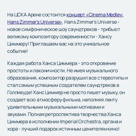
На ЦСКА Арене состоится
концерт «Cinema Medley:
Hans Zimmer's Universe»
. Hans Zimmer's Universe -
новое симфоническое шоу саундтреков - трибьют
великому композитору современности - Хансу
Циммеру! Приглашаем вас на это уникальное
событие!
Каждая работа Ханса Циммера - это откровение
простоты и лаконичности. Не имея музыкального
образования, композитор разрушил все стереотипы и
стал самым успешным создателем саундтреков в
Голливуде! Ханс Циммер не просто пишет музыку, он
создает всю атмосферу фильма, наполняя ленту
удивительными музыкальными мотивами и
звуками. Полная ретроспектива творчества Ханса
Циммера в исполнении Imperial Orchestra, органа и
хора - лучший подарок истинным ценителям кино!