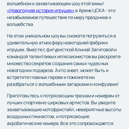
волшебном и захватывающем шоу этой зимы!
«Новогодняя история игрушек»
в Арене ЦСКА - это
незабываемое путешествие по миру праздника и
волшебства
На этом уникальном шоу вы сможете погрузиться в
удивительную атмосферу новогодней фабрики
игрушек. Вместе с фигуристкой Алиной Загитовой и
командой талантливых иллюзионистов вы раскроете
множество секретов создания самых чудесных
новогодних подарков. А кто знает, может быть и
встретите главных героев и поможете им
разобраться с волшебными загадками и конфузами!
Приготовьтесь к потрясающим трюкам и номерам от
лучших спортивно-цирковых артистов. Вы увидите
захватывающие мотофристайл, невероятные высоты
воздушных гимнастов, и потрясающие
акробатические номера. Все это сопровождается