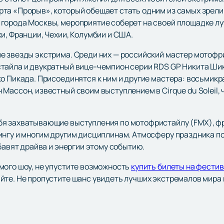
та «Прорыв», который обещает стать одним из самых зрел
города Москвы, мероприятие соберет на своей площадке л
и, Франции, Чехии, Колумбии и США.
е звезды экстрима. Среди них — российский мастер мотофр
тайла и двукратный вице-чемпион серии RDS GP Никита Шик
ко Пикада. Присоединятся к ним и другие мастера: восьми
Массон, известный своим выступлением в Cirque du Soleil,
я захватывающие выступления по мотофристайлу (FMX), фр
дингу и многим другим дисциплинам. Атмосферу праздника 
обавят драйва и энергии этому событию.
мого шоу, не упустите возможность
купить билеты на фести
йте. Не пропустите шанс увидеть лучших экстремалов мира 