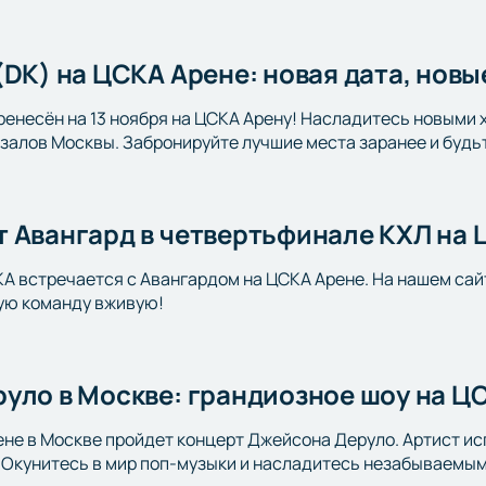
(DK) на ЦСКА Арене: новая дата, новы
ренесён на 13 ноября на ЦСКА Арену! Насладитесь новыми 
залов Москвы. Забронируйте лучшие места заранее и будь
 Авангард в четвертьфинале КХЛ на 
КА встречается с Авангардом на ЦСКА Арене. На нашем сай
ю команду вживую!
уло в Москве: грандиозное шоу на Ц
ене в Москве пройдет концерт Джейсона Деруло. Артист исп
. Окунитесь в мир поп-музыки и насладитесь незабываемым