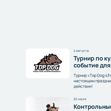
4 августа
Турнир по к
событие для
Турнир «Top Dog 43
настоящим праздник
действии!
22 июля
Контрольные