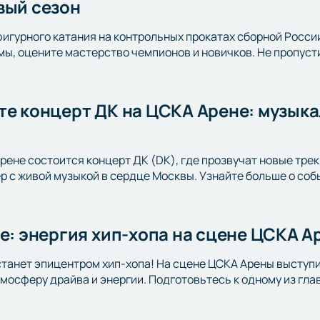
вый сезон
фигурного катания на контрольных прокатах сборной Росси
ы, оцените мастерство чемпионов и новичков. Не пропусти
те концерт ДК на ЦСКА Арене: музыка
Арене состоится концерт ДК (DK), где прозвучат новые тре
 с живой музыкой в сердце Москвы. Узнайте больше о соб
ве: энергия хип-хопа на сцене ЦСКА 
станет эпицентром хип-хопа! На сцене ЦСКА Арены выступи
тмосферу драйва и энергии. Подготовьтесь к одному из гл