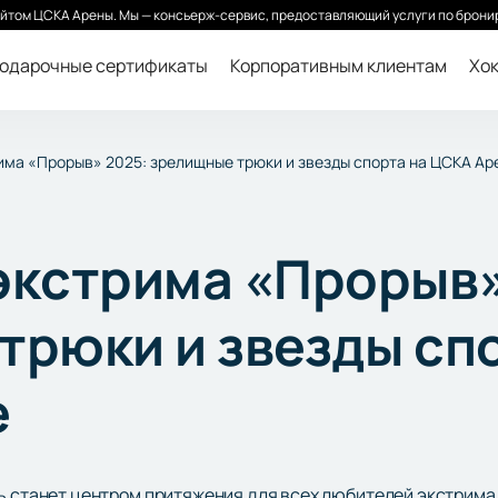
йтом ЦСКА Арены. Мы — консьерж-сервис, предоставляющий услуги по бронир
одарочные сертификаты
Корпоративным клиентам
Хок
има «Прорыв» 2025: зрелищные трюки и звезды спорта на ЦСКА Ар
экстрима «Прорыв»
трюки и звезды сп
е
вь станет центром притяжения для всех любителей экстрима