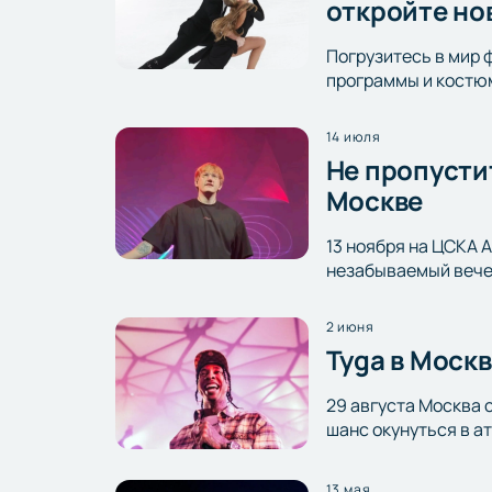
откройте но
Погрузитесь в мир 
программы и костюм
14 июля
Не пропусти
Москве
13 ноября на ЦСКА 
незабываемый вечер
2 июня
Tyga в Моск
29 августа Москва 
шанс окунуться в а
13 мая