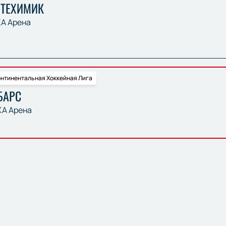
ФТЕХИМИК
А Арена
нтинентальная Хоккейная Лига
БАРС
А Арена