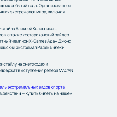
ищных событий года. Организованное
учших экстремалов мира, включая
истайла Алексей Колесников,
ов, а также костариканский райдер
кратный чемпион X-Games Адам Джонс
 чешский экстремал Радек Билек и
истайлу на снегоходах и
поддержат выступления рэпера MACAN
валь экстремальных видов спорта
в действии — купить билеты на нашем