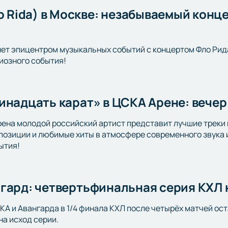
lo Rida) в Москве: незабываемый конц
ет эпицентром музыкальных событий с концертом Фло Рида (
иозного события!
инадцать карат» в ЦСКА Арене: вечер
рена молодой российский артист представит лучшие треки
позиции и любимые хиты в атмосфере современного звука 
ытия!
гард: четвертьфинальная серия КХЛ
А и Авангарда в 1/4 финала КХЛ после четырёх матчей ос
на исход серии.