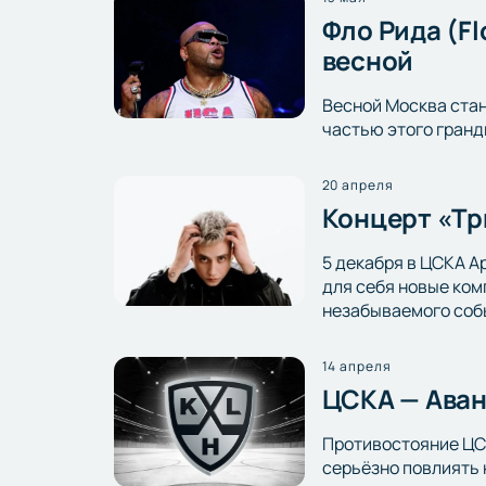
Фло Рида (F
весной
Весной Москва стан
частью этого гранд
20 апреля
Концерт «Тр
5 декабря в ЦСКА А
для себя новые ком
незабываемого соб
14 апреля
ЦСКА — Аван
Противостояние ЦСК
серьёзно повлиять 