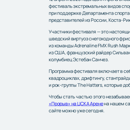
фестиваль экстремальных видов спор
при поддержке Департамента спорта 
представителей из России, Коста-Рик
Участники фестиваля — это настоящи
шведский виртуоз снегоходного фрис
из команды Adrenaline FMX Rush Мар
из США, французский райдер Сильван 
колумбиец Эстебан Санчез.
Программа фестиваля включает в себ
квадроциклах, дрифтингу, стантрай
и рок-группы The Hatters, которые д
Чтобы стать частью этого незабывае
«Прорыв» на ЦСКА Арене
на нашем са
сайте можно уже сегодня.