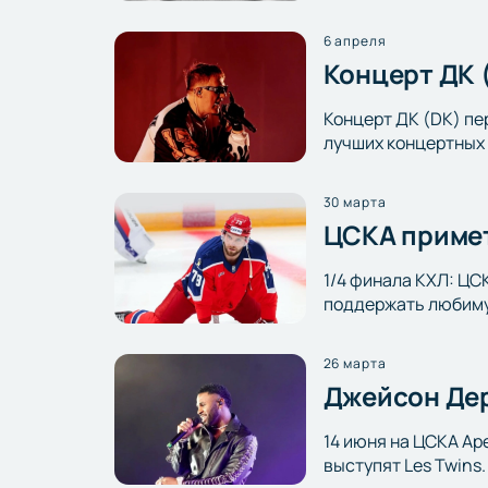
6 апреля
Концерт ДК 
Концерт ДК (DK) пе
лучших концертных 
30 марта
ЦСКА примет
1/4 финала КХЛ: ЦС
поддержать любиму
26 марта
Джейсон Дер
14 июня на ЦСКА Ар
выступят Les Twins