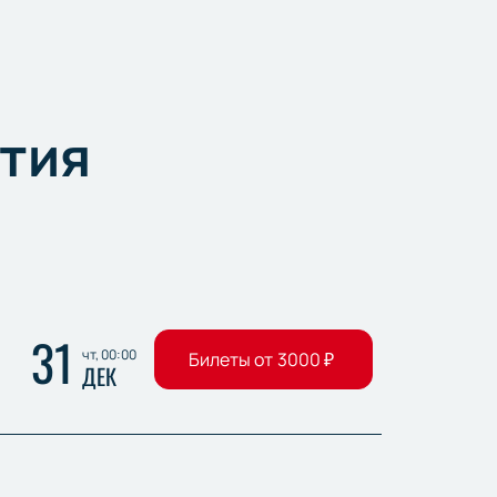
тия
31
чт, 00:00
Билеты от
3000
₽
ДЕК