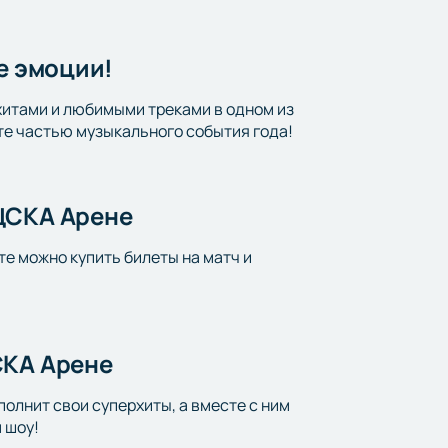
е эмоции!
хитами и любимыми треками в одном из
те частью музыкального события года!
ЦСКА Арене
те можно купить билеты на матч и
СКА Арене
олнит свои суперхиты, а вместе с ним
 шоу!