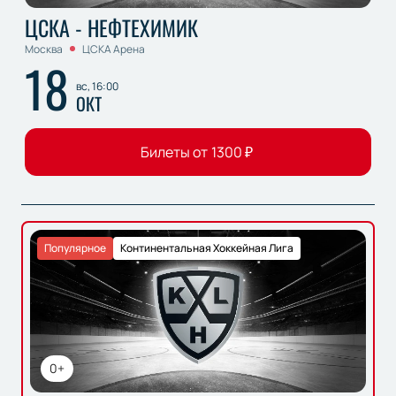
ЦСКА - НЕФТЕХИМИК
Москва
ЦСКА Арена
18
вс, 16:00
ОКТ
Билеты от
1300
₽
Популярное
Континентальная Хоккейная Лига
0+