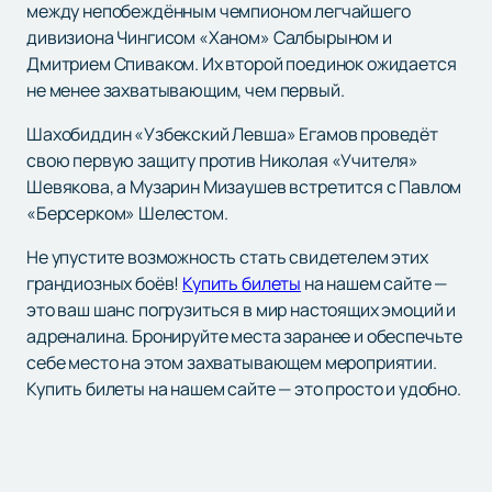
между непобеждённым чемпионом легчайшего
дивизиона Чингисом «Ханом» Салбырыном и
Дмитрием Спиваком. Их второй поединок ожидается
не менее захватывающим, чем первый.
Шахобиддин «Узбекский Левша» Егамов проведёт
свою первую защиту против Николая «Учителя»
Шевякова, а Музарин Мизаушев встретится с Павлом
«Берсерком» Шелестом.
Не упустите возможность стать свидетелем этих
грандиозных боёв!
Купить билеты
на нашем сайте —
это ваш шанс погрузиться в мир настоящих эмоций и
адреналина. Бронируйте места заранее и обеспечьте
себе место на этом захватывающем мероприятии.
Купить билеты на нашем сайте — это просто и удобно.