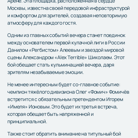
Арене. Эта площадка, расположенная в сердце
Москвы, известна своей передовой инфраструктурой
и комфортом для зрителей, создавая неповторимую
атмосферу для каждого гостя.
Одним из главных событий вечера станет поединок
между основателем первой кулачной лиги в России
Данилом «Регбистом» Алеевым и звездой мировой
сцены Александром «Alex Terrible» Шиколаем. Этот
бой обещает стать кульминацией вечера, даря
зрителям незабываемые эмоции.
Не менее интересным будет со-главное событие:
чемпион тяжёлого дивизиона Олег «Фомич» Фомичёв
встретится с обязательным претендентом Игорем
«Имеля» Ионовым. Это будет их третья встреча,
которая обещает быть напряженной и
принципиальной.
Также стоит обратить внимание на титульный бой