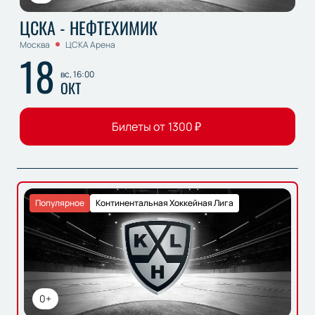
ЦСКА - НЕФТЕХИМИК
Москва
ЦСКА Арена
18
вс, 16:00
ОКТ
Билеты от
1300
₽
Популярное
Континентальная Хоккейная Лига
0+