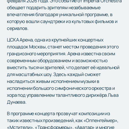
февраля 2026 года. Это событие от Imperial Orchestra
обещает подарить зрителям незабываемые
впечатления благодаря уникальной программе, в
которую вошли саундтреки из культовых фильмов и
сериалов.
ЦСКА Арена, одна из крупнейших концертных
площадок Москвы, станет местом проведения этого
грандиозного мероприятия. Арена известна своим
современным оборудованием и возможностью
вместить тысячи зрителей, что делает её идеальной
для масштабных шоу. Здесь каждый сможет
насладиться живым исполнением музыки в
исполнении большого симфонического оркестра и
хора под управлением талантливого дирижёра Льва
Дунаева.
В программе концерта прозвучат композиции из
таких известных произведений, как «Оппенгеймер»,
«Мстители», «Трансформеры», «Аватар» и многие